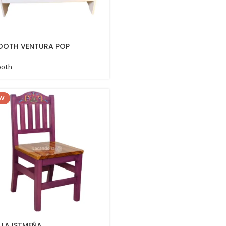
OOTH VENTURA POP
ooth
W
ILLA ISTMEÑA