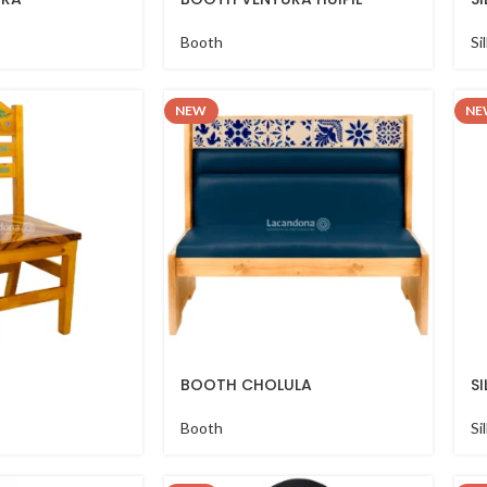
Booth
Si
NEW
NE
BOOTH CHOLULA
S
Booth
Si