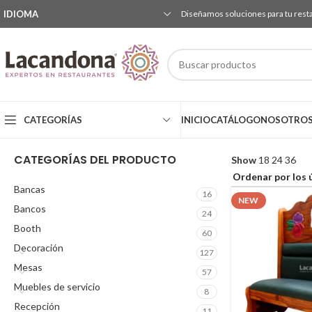
IDIOMA
Diseñamos soluciones para tu rest
CATEGORÍAS
INICIO
CATÁLOGO
NOSOTRO
CATEGORÍAS DEL PRODUCTO
Show
18
24
36
Bancas
16
NEW
Bancos
24
Booth
60
Decoración
127
Mesas
57
Muebles de servicio
8
Recepción
11