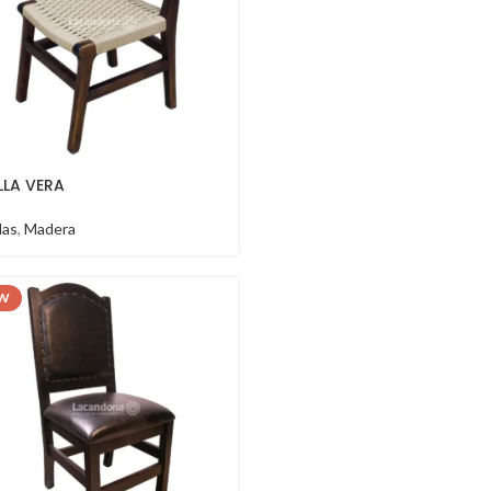
LLA VERA
llas
,
Madera
W