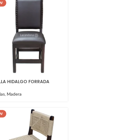
W
ILLA HIDALGO FORRADA
llas
,
Madera
W