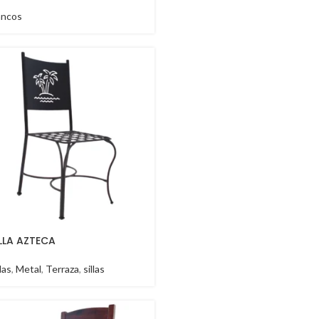
ancos
ILLA AZTECA
llas
,
Metal
,
Terraza
,
sillas