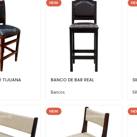
NEW
NE
R TIJUANA
BANCO DE BAR REAL
S
Bancos
Si
NEW
NE