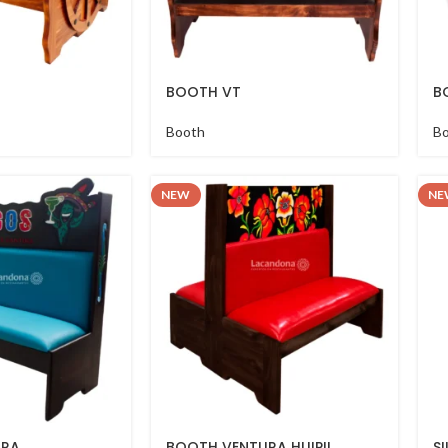
BOOTH VT
B
Booth
B
NEW
NE
URA
BOOTH VENTURA HUIPIL
S