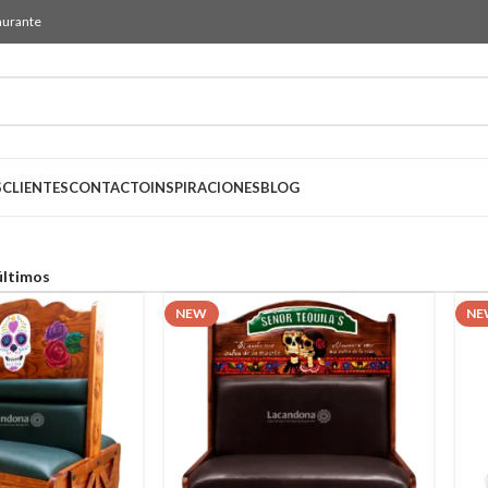
aurante
S
CLIENTES
CONTACTO
INSPIRACIONES
BLOG
NEW
NE