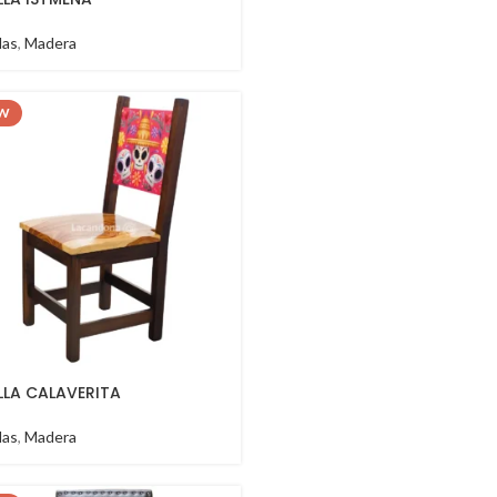
llas
,
Madera
W
ILLA CALAVERITA
llas
,
Madera