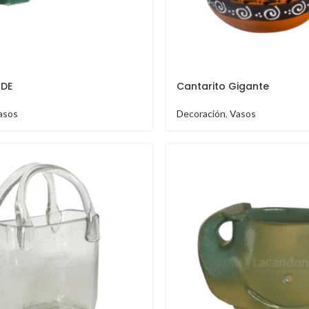
IDE
Cantarito Gigante
asos
Decoración
,
Vasos