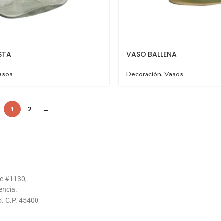
STA
VASO BALLENA
asos
Decoración
,
Vasos
1
2
→
te #1130,
encia.
o. C.P. 45400