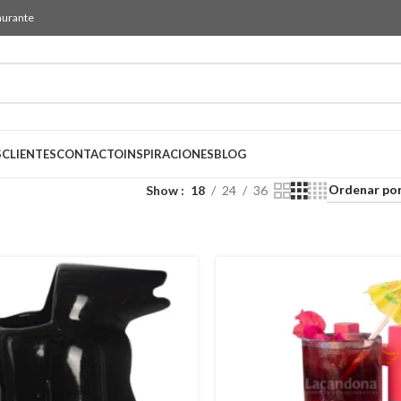
aurante
S
CLIENTES
CONTACTO
INSPIRACIONES
BLOG
Show
18
24
36