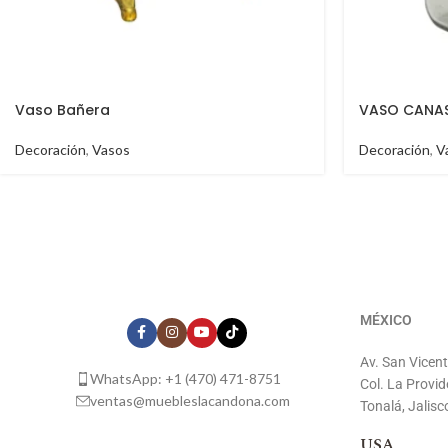
Vaso Bañera
VASO CANA
Decoración
,
Vasos
Decoración
,
V
MÉXICO
Av. San Vicen
WhatsApp: +1 (470) 471-8751
Col. La Provid
ventas@muebleslacandona.com
Tonalá, Jalisc
USA