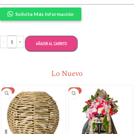
Solicita Más Información
Alternative:
AÑADIR AL CARRITO
Lo Nuevo
NEW
NEW