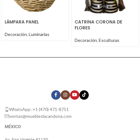
LÁMPARA PANEL
CATRINA CORONA DE
FLORES
Decoración
,
Luminarias
Decoración
,
Esculturas
WhatsApp: +1 (470) 471-8751
ventas@muebleslacandona.com
MÉXICO
Av. San Vicente #1130,