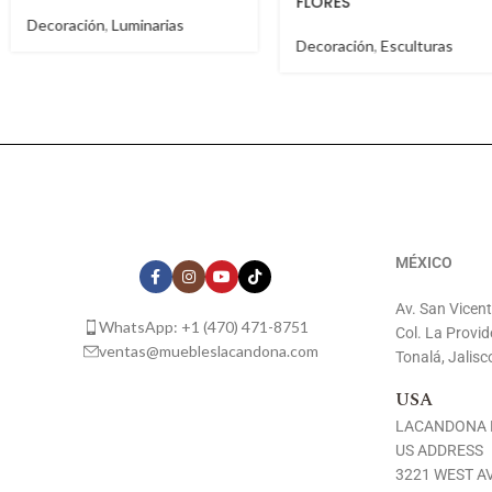
FLORES
Decoración
,
Esculturas
Decoración
,
Esculturas
MÉXICO
Av. San Vicen
WhatsApp: +1 (470) 471-8751
Col. La Provid
ventas@muebleslacandona.com
Tonalá, Jalisc
USA
LACANDONA 
US ADDRESS
3221 WEST AV