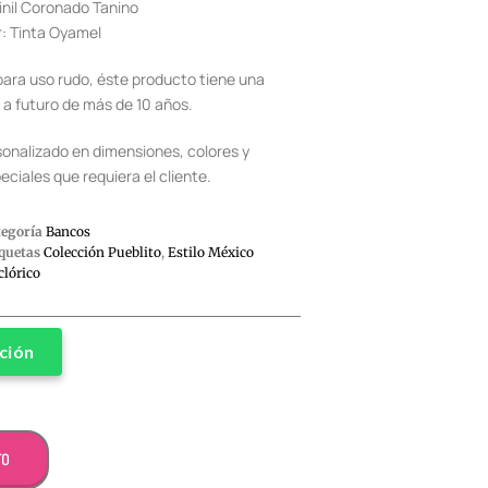
inil Coronado Tanino
r: Tinta Oyamel
para uso rudo, éste producto tiene una
 a futuro de más de 10 años.
sonalizado en dimensiones, colores y
ciales que requiera el cliente.
tegoría
Bancos
quetas
Colección Pueblito
,
Estilo México
clórico
ción
TO