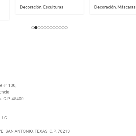
Decoración
,
Máscaras
Decoración
,
Molca
Salseros
,
Tablas d
te #1130,
encia.
o. C.P. 45400
LLC
E. SAN ANTONIO, TEXAS. C.P. 78213