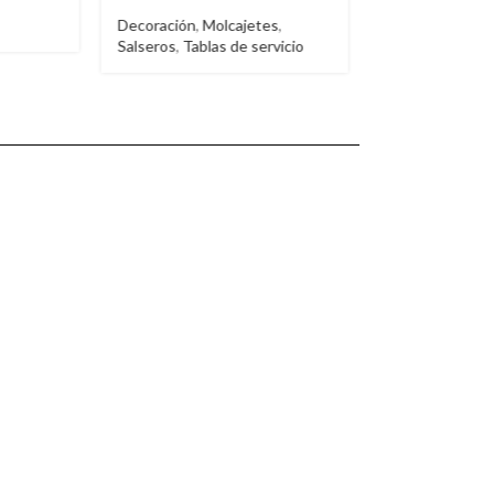
jetes
,
Booth
Booth
e servicio