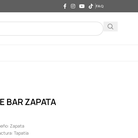
FAQ
E BAR ZAPATA
seño: Zapata
uctura: Tapatía