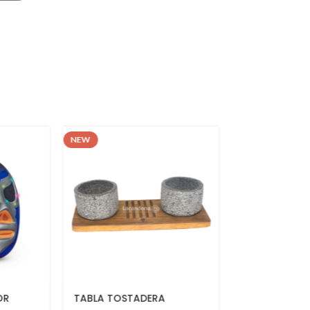
NEW
NEW
ERA
BOOTH VT
BOOTH V