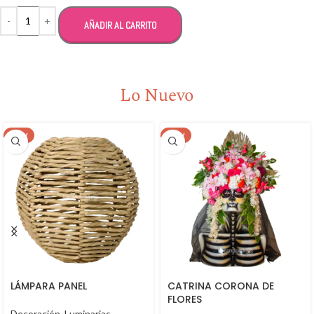
Alternative:
AÑADIR AL CARRITO
Lo Nuevo
NEW
NEW
LÁMPARA PANEL
CATRINA CORONA DE
FLORES
Decoración
,
Luminarias