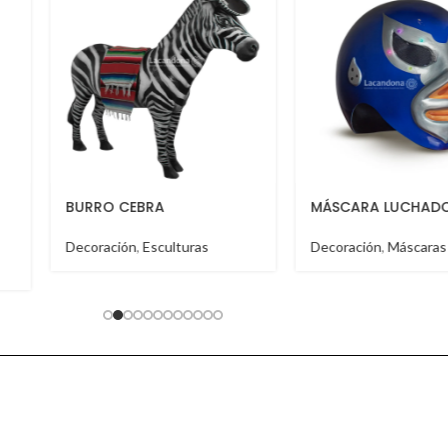
MÁSCARA LUCHADOR
TABLA TOSTADERA
Decoración
,
Máscaras
Decoración
,
Molcajet
Salseros
,
Tablas de se