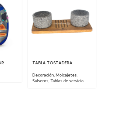
BOOTH VT
BOOTH VT
es
,
Booth
Booth
rvicio