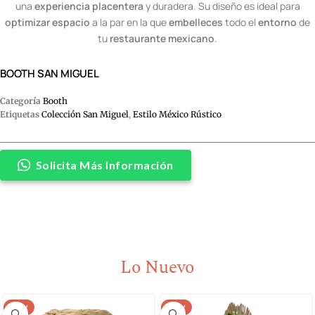
una
experiencia placentera
y duradera. Su diseño es ideal para
optimizar espacio
a la par en la que
embelleces
todo el
entorno
de
tu
restaurante mexicano
.
BOOTH SAN MIGUEL
Categoría
Booth
Etiquetas
Colección San Miguel
,
Estilo México Rústico
Solicita Más Información
Lo Nuevo
NEW
NEW