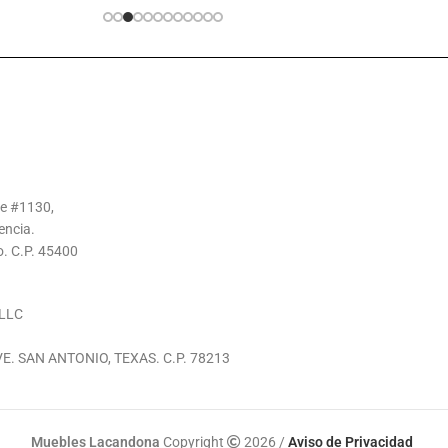
te #1130,
encia.
o. C.P. 45400
LLC
E. SAN ANTONIO, TEXAS. C.P. 78213
Muebles Lacandona
Copyright
2026 /
Aviso de Privacidad