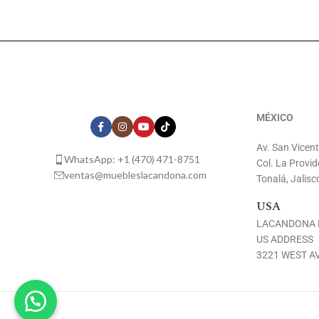
MÉXICO
Av. San Vicen
WhatsApp: +1 (470) 471-8751
Col. La Provid
ventas@muebleslacandona.com
Tonalá, Jalisc
USA
LACANDONA 
US ADDRESS
3221 WEST AV