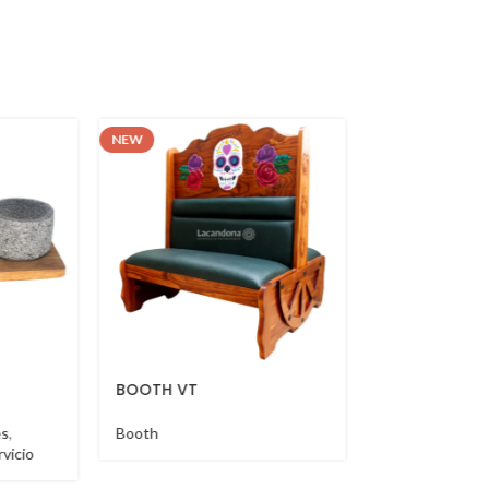
NEW
NEW
BOOTH VT
BOOTH VT
es
,
Booth
Booth
rvicio