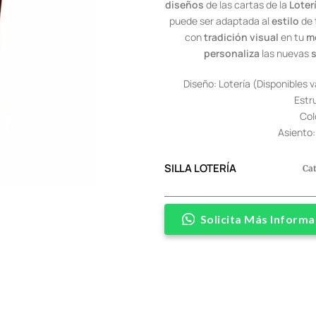
diseños
de las cartas de la
Loter
puede ser adaptada al
estilo
de
con
tradición visual
en tu
mo
personaliza
las nuevas
s
Diseño: Lotería (Disponibles v
Estr
Col
Asiento:
SILLA LOTERÍA
Ca
Solicita Más Informa