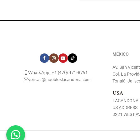
MÉXICO
Av. San Vicen
WhatsApp: +1 (470) 471-8751
Col. La Provid
ventas@muebleslacandona.com
Tonalá, Jalisc
USA
LACANDONA 
US ADDRESS
3221 WEST AV