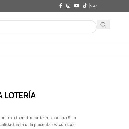
FAQ
A LOTERÍA
tinción
a tu
restaurante
con nuestra
Silla
calidad
, esta
silla
presenta los
icónicos