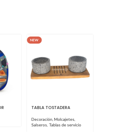
NEW
NEW
A
BOOTH VT
BOOTH VT
tes
,
Booth
Booth
servicio