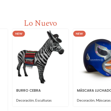
Lo Nuevo
NEW
NEW
MÁSCARA LUCHADOR
TABLA TOSTADER
Decoración
,
Máscaras
Decoración
,
Molcaje
Salseros
,
Tablas de 