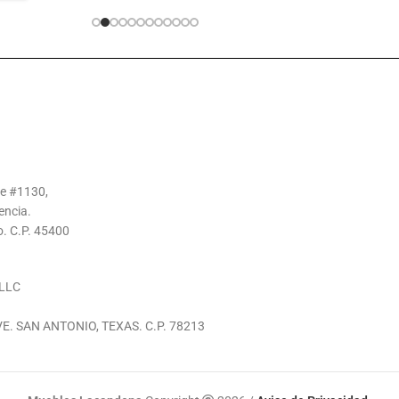
te #1130,
encia.
o. C.P. 45400
LLC
E. SAN ANTONIO, TEXAS. C.P. 78213