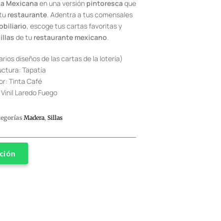
ía Mexicana
en una versión
pintoresca
que
 tu
restaurante
. Adentra a tus comensales
biliario
, escoge tus cartas favoritas y
illas
de tu
restaurante mexicano
.
arios diseños de las cartas de la lotería)
uctura: Tapatía
or: Tinta Café
 Vinil Laredo Fuego
tegorías
Madera
,
Sillas
ción