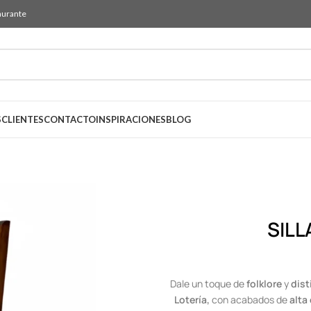
aurante
S
CLIENTES
CONTACTO
INSPIRACIONES
BLOG
SILL
Dale un toque de
folklore
y
dis
Lotería,
con acabados de
alta 