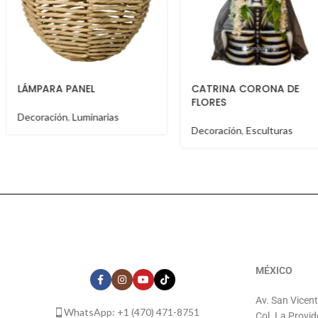
CATRINA CORONA DE
BURRO CEBRA
FLORES
Decoración
,
Esculturas
Decoración
,
Esculturas
MÉXICO
Av. San Vicen
WhatsApp: +1 (470) 471-8751
Col. La Provid