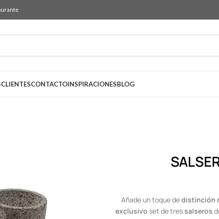
aurante
S
CLIENTES
CONTACTO
INSPIRACIONES
BLOG
SALSER
Añade un toque de
distinción
exclusivo
set de tres
salseros
d