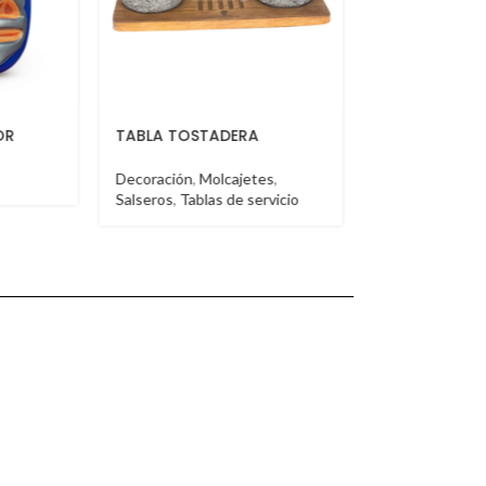
BOOTH VT
BOOTH VT
es
,
Booth
Booth
rvicio