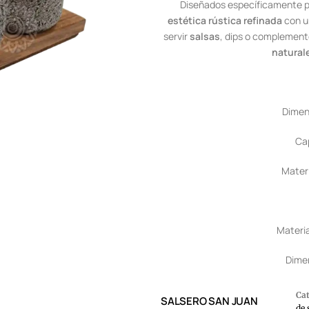
Diseñados específicamente p
estética rústica refinada
con 
servir
salsas
, dips o complement
natural
Dimen
Cap
Materi
Materi
Dimen
Ca
SALSERO SAN JUAN
de 