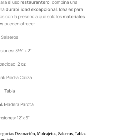
ara el uso
restaurantero
, combina una
una
durabilidad excepcional
. Ideales para
os con la presencia que solo los
materiales
es
pueden ofrecer.
Salseros
siones: 3½” x 2”
acidad: 2 oz
al: Piedra Caliza
Tabla
al: Madera Parota
siones: 12”x 5”
tegorías
Decoración
,
Molcajetes
,
Salseros
,
Tablas
servicio