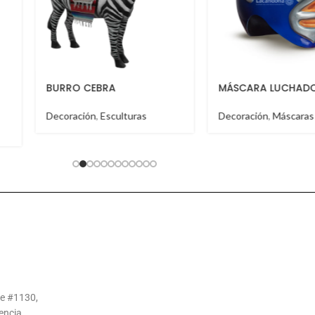
MÁSCARA LUCHADOR
TABLA TOSTADERA
Decoración
,
Máscaras
Decoración
,
Molcajet
Salseros
,
Tablas de se
te #1130,
encia.