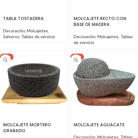
TABLA TOSTADERA
MOLCAJETE RECTO CON
BASE DE MADERA
Decoración
,
Molcajetes
,
Salseros
,
Tablas de servicio
Decoración
,
Molcajetes
,
Tablas
de servicio
NEW
NEW
MOLCAJETE MORTERO
MOLCAJETE AGUACATE
GRABADO
Decoración
,
Molcajetes
,
Tablas