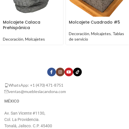
Molcajete Calaca
Molcajete Cuadrado #5
Prehispánica
Decoración
,
Molcajetes
,
Tablas
Decoración
,
Molcajetes
de servicio
WhatsApp: +1 (470) 471-8751
ventas@muebleslacandona.com
MÉXICO
Av. San Vicente #1130,
Col. La Providencia.
Tonalá, Jalisco. C.P. 45400