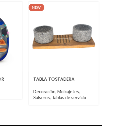
NEW
NEW
ERA
BOOTH VT
BOOTH V
jetes
,
Booth
Booth
e servicio