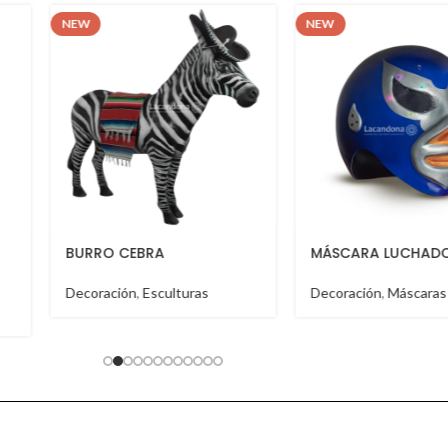
NEW
NEW
MÁSCARA LUCHADOR
TABLA TOSTAD
Decoración
,
Máscaras
Decoración
,
Molca
Salseros
,
Tablas d