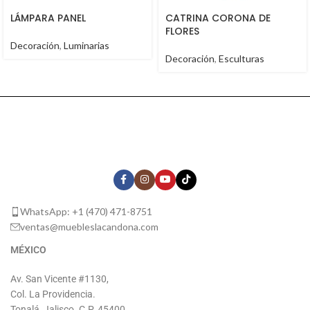
LÁMPARA PANEL
CATRINA CORONA DE
FLORES
Decoración
,
Luminarias
Decoración
,
Esculturas
WhatsApp: +1 (470) 471-8751
ventas@muebleslacandona.com
MÉXICO
Av. San Vicente #1130,
Col. La Providencia.
Tonalá, Jalisco. C.P. 45400