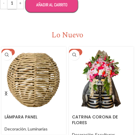
AÑADIR AL CARRITO
Lo Nuevo
NEW
NEW
LÁMPARA PANEL
CATRINA CORONA DE
FLORES
Decoración
,
Luminarias
Decoración
,
Esculturas