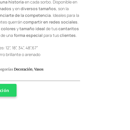
una historia
en cada sorbo. Disponible en
enados
y en
diversos tamaños
, son la
enciarte de la competencia
. Ideales para la
ntes querrán
compartir en redes sociales
.
,
colores
y
tamaño ideal
de tus
cantaritos
de una
forma especial
para tus
clientes
.
 12”, 18”, 34”, 48”,67”
rro brillante o arenado
tegorías
Decoración
,
Vasos
ción