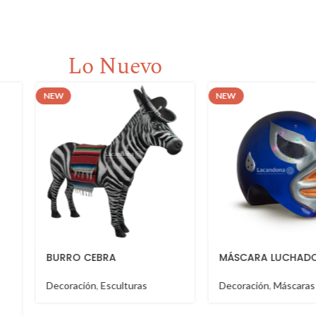
Lo Nuevo
NEW
NEW
MÁSCARA LUCHADOR
TABLA TOSTADE
Decoración
,
Máscaras
Decoración
,
Molcaj
Salseros
,
Tablas de