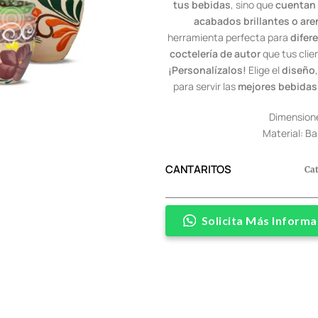
tus bebidas
, sino que
cuentan 
acabados brillantes o ar
herramienta perfecta para
difer
coctelería de autor
que tus clie
¡Personalízalos!
Elige el
diseño
para servir las
mejores bebidas
Dimensiones:
Material: Ba
CANTARITOS
Ca
Solicita Más Informa