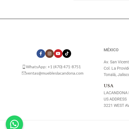
MÉXICO
Av. San Vicen
WhatsApp: +1 (470) 471-8751
Col. La Provid
ventas@muebleslacandona.com
Tonalá, Jalisc
USA
LACANDONA 
US ADDRESS
3221 WEST AV