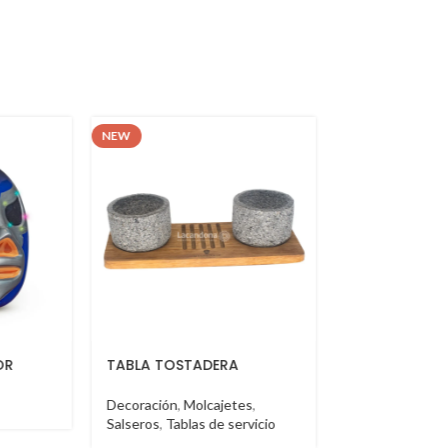
NEW
NEW
RA
BOOTH VT
BOOTH VT
etes
,
Booth
Booth
 servicio