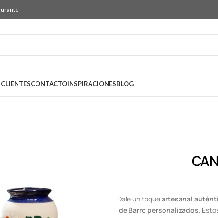
aurante
S
CLIENTES
CONTACTO
INSPIRACIONES
BLOG
CAN
Dale un toque
artesanal autént
de Barro personalizados
. Esto