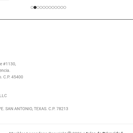
te #1130,
encia.
o. C.P. 45400
LLC
E. SAN ANTONIO, TEXAS. C.P. 78213