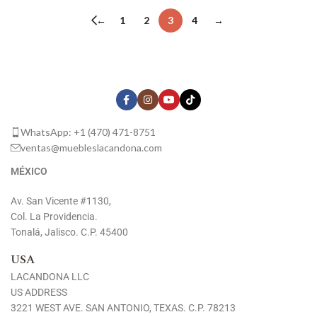
←
1
2
3
4
→
WhatsApp: +1 (470) 471-8751
ventas@muebleslacandona.com
MÉXICO
Av. San Vicente #1130,
Col. La Providencia.
Tonalá, Jalisco. C.P. 45400
USA
LACANDONA LLC
US ADDRESS
3221 WEST AVE. SAN ANTONIO, TEXAS. C.P. 78213