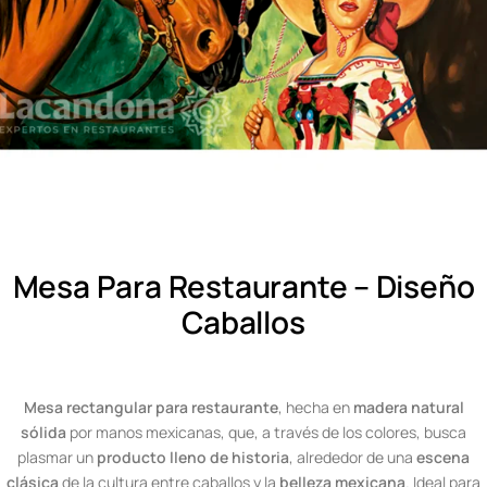
Mesa Para Restaurante – Diseño
Caballos
Mesa rectangular para restaurante
, hecha en
madera natural
sólida
por manos mexicanas, que, a través de los colores, busca
plasmar un
producto lleno de historia
, alrededor de una
escena
clásica
de la cultura entre caballos y la
belleza mexicana
. Ideal para