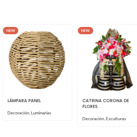
NEW
NEW
CATRINA CORONA DE
BURRO CEBR
FLORES
s
Decoración
,
Esc
Decoración
,
Esculturas