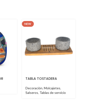
NEW
NE
TOSTADERA
BOOTH VT
B
ión
,
Molcajetes
,
Booth
B
,
Tablas de servicio