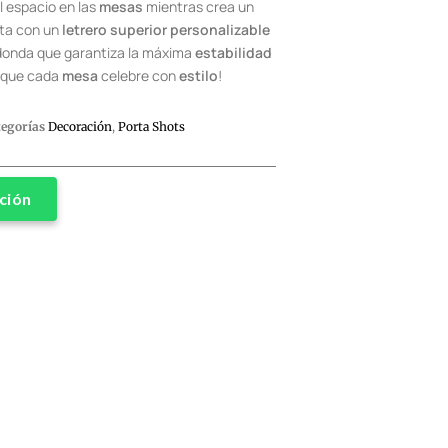
l espacio en las
mesas
mientras crea un
ta con un
letrero superior
personalizable
edonda que garantiza la máxima
estabilidad
z que cada
mesa
celebre con
estilo
!
tegorías
Decoración
,
Porta Shots
ción