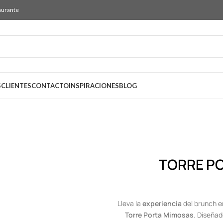
aurante
S
CLIENTES
CONTACTO
INSPIRACIONES
BLOG
TORRE P
Lleva la
experiencia
del brunch e
Torre Porta Mimosas
. Diseña