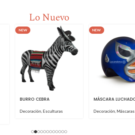
Lo Nuevo
NEW
NEW
A
MÁSCARA LUCHADOR
TABLA 
ulturas
Decoración
,
Máscaras
Decorac
Salseros