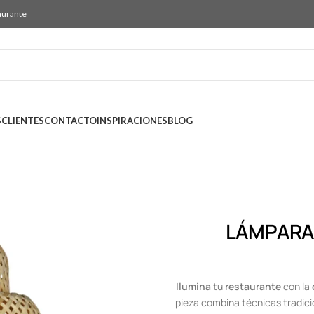
aurante
S
CLIENTES
CONTACTO
INSPIRACIONES
BLOG
LÁMPARA 
Ilumina
tu
restaurante
con la
pieza combina técnicas tradic