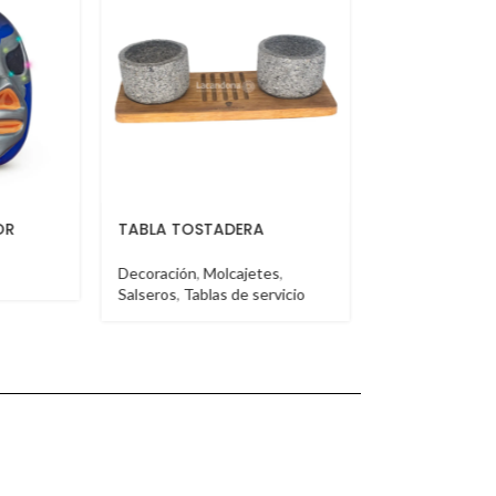
DERA
BOOTH VT
BOOTH 
cajetes
,
Booth
Booth
 de servicio