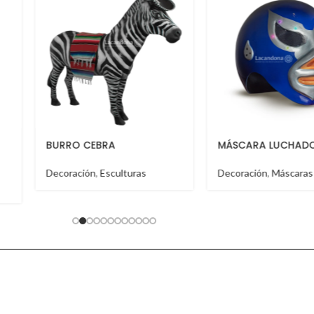
MÁSCARA LUCHADOR
TABLA TOSTA
s
Decoración
,
Máscaras
Decoración
,
Mol
Salseros
,
Tablas