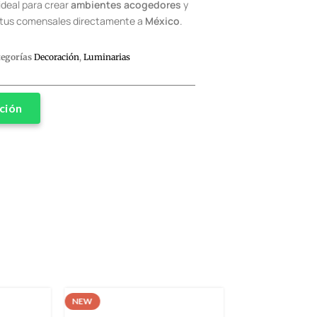
ideal para crear
ambientes acogedores
y
 tus comensales directamente a
México
.
tegorías
Decoración
,
Luminarias
ción
NEW
NEW