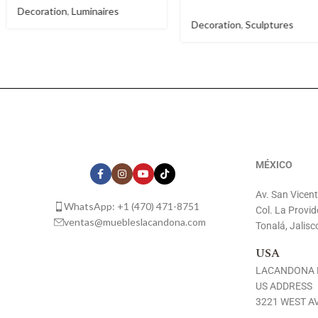
Decoration
,
Sculptures
Decoration
,
Sculptures
MÉXICO
Av. San Vicen
WhatsApp: +1 (470) 471-8751
Col. La Provid
ventas@muebleslacandona.com
Tonalá, Jalisc
USA
LACANDONA 
US ADDRESS
3221 WEST AV