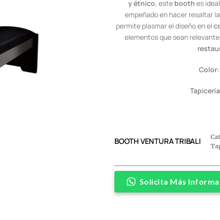
y étnico
, este
booth
es ideal
empeñado en hacer resaltar l
permite plasmar el diseño en el
c
elementos que sean relevantes
restau
Color:
Tapicería
Ca
BOOTH VENTURA TRIBALI
Ta
Solicita Más Informa