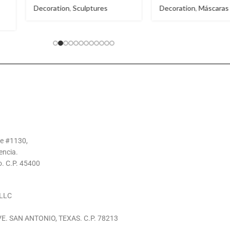
Decoration
,
Máscaras
Decoration
,
Molcaj
Salseros
,
Service t
te #1130,
encia.
o. C.P. 45400
LLC
E. SAN ANTONIO, TEXAS. C.P. 78213