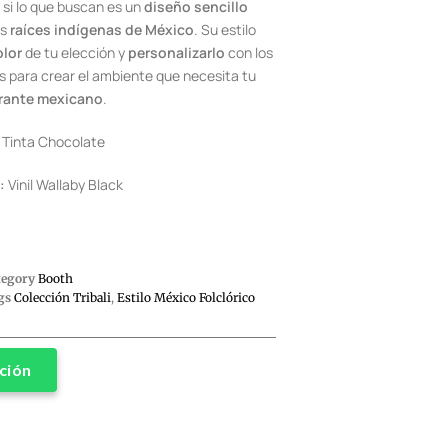
 si lo que buscan es un
diseño sencillo
as
raíces indígenas de México
. Su estilo
olor
de tu elección y
personalizarlo
con los
 para crear el ambiente que necesita tu
rante mexicano
.
Tinta Chocolate
:
Vinil Wallaby Black
tegory
Booth
gs
Colección Tribali
,
Estilo México Folclórico
ción