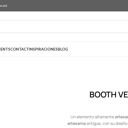
urant
IENTS
CONTACT
INSPIRACIONES
BLOG
BOOTH VE
Un elemento altamente
artesa
artesanía
antigua, con su diseñ