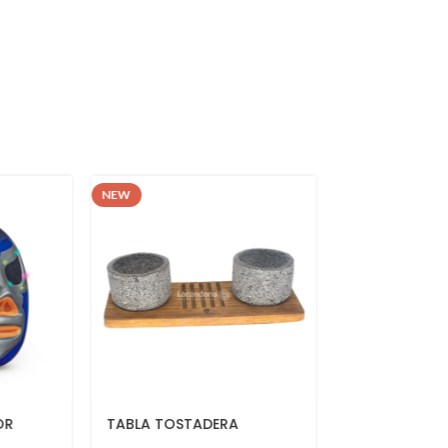
NEW
NEW
RA
BOOTH VT
BOOTH VT