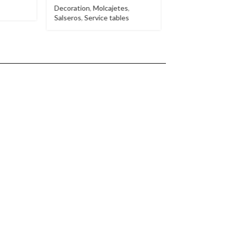
etes
,
Booth
Booth
ables