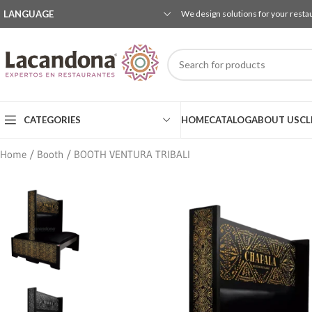
LANGUAGE
We design solutions for your resta
CATEGORIES
HOME
CATALOG
ABOUT US
CL
Home
Booth
BOOTH VENTURA TRIBALI