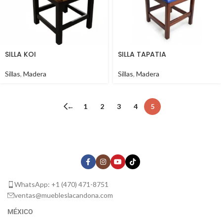
SILLA KOI
SILLA TAPATIA
Sillas
,
Madera
Sillas
,
Madera
←
1
2
3
4
5
WhatsApp: +1 (470) 471-8751
ventas@muebleslacandona.com
MÉXICO