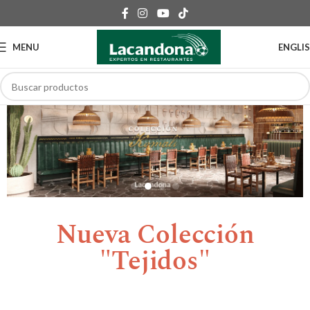
MENU
ENGLI
Nueva Colección
"Tejidos"