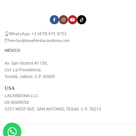
WhatsApp: +1 (470) 471-8751
ventas@muebleslacandona.com
MÉXICO
Av. San Vicente #1130,
Col. La Providencia.
Tonalá, Jalisco. C.P. 45400
USA
LACANDONA LLC
US ADDRESS
3221 WEST AVE. SAN ANTONIO, TEXAS. C.P. 78213
Muebles Lacandona
Copyright
2026 /
Aviso de Privacidad